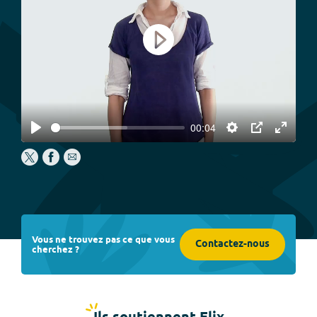
Play
00:04
Play
Settings
PIP
Enter
fullscree
Vous ne trouvez pas ce que vous
Contactez-nous
cherchez ?