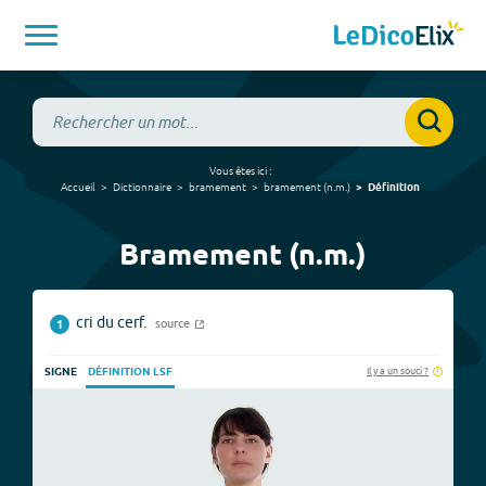
Vous êtes ici :
Accueil
Dictionnaire
bramement
bramement
(
n.m.
)
Définition
Bramement (n.m.)
cri du cerf.
source
1
Il y a un souci ?
SIGNE
DÉFINITION LSF