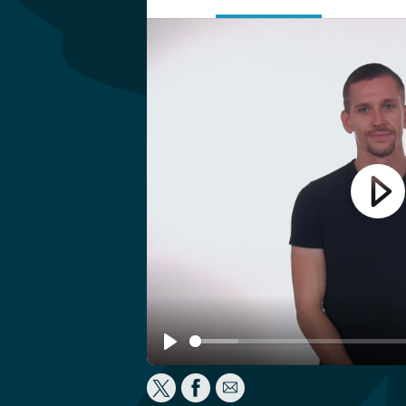
Play
Play