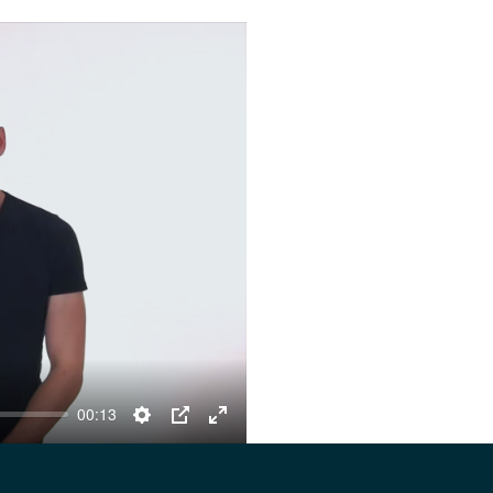
00:13
Settings
PIP
Enter
fullscreen