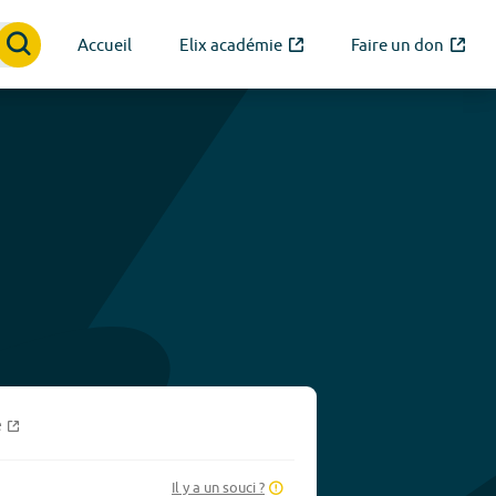
Accueil
Elix académie
Faire un don
e
Il y a un souci ?