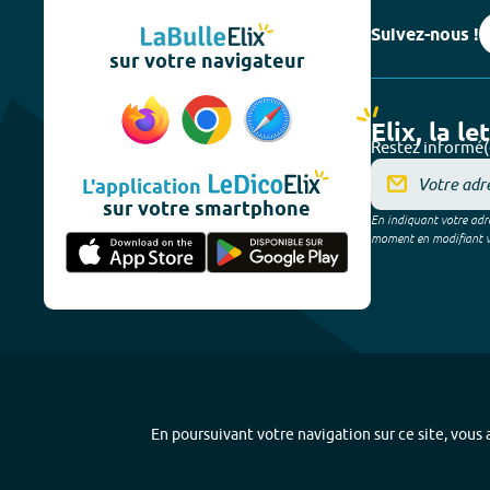
Suivez-nous !
sur votre navigateur
Elix, la le
Restez informé(
L'application
sur votre smartphone
En indiquant votre adre
moment en modifiant vos
En poursuivant votre navigation sur ce site, vous a
Plan du site
-