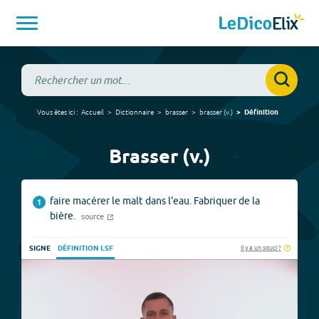
Vous êtes ici :
Accueil
Dictionnaire
brasser
brasser
(
v.
)
Définition
Brasser (v.)
faire macérer le malt dans l'eau. Fabriquer de la
1
bière.
source
Il y a un souci ?
SIGNE
DÉFINITION LSF