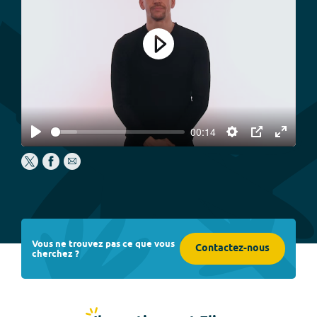
Play
00:14
Play
Settings
PIP
Enter
fullscree
Vous ne trouvez pas ce que vous
Contactez-nous
cherchez ?