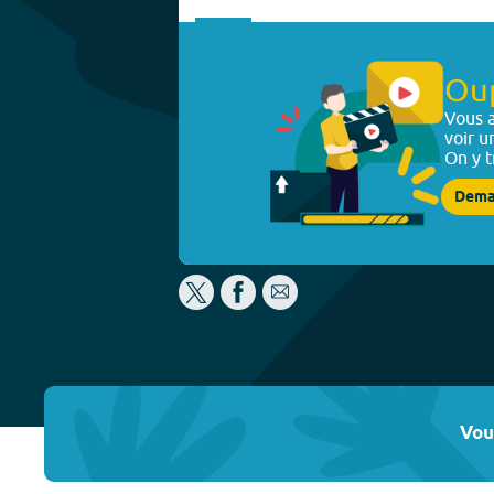
Ou
Vous a
voir u
On y t
Dema
Vou