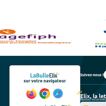
Suivez-nous !
sur votre navigateur
Elix, la le
Restez informé(