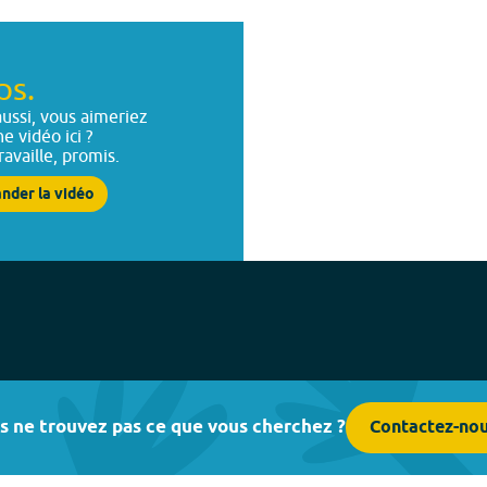
ps.
ussi, vous aimeriez
ne vidéo ici ?
ravaille, promis.
nder la vidéo
s ne trouvez pas ce que vous cherchez ?
Contactez-no