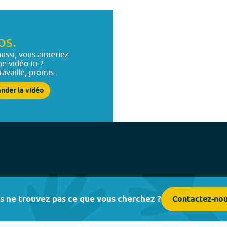
ps.
ussi, vous aimeriez
ne vidéo ici ?
ravaille, promis.
nder la vidéo
s ne trouvez pas ce que vous cherchez ?
Contactez-no