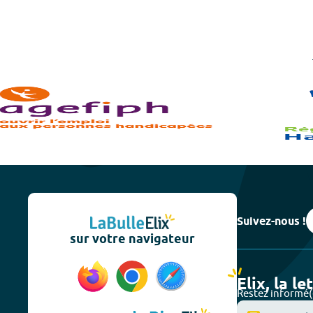
Suivez-nous !
sur votre navigateur
Elix, la le
Restez informé(