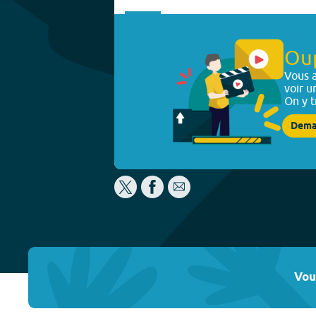
Ou
Vous a
voir u
On y t
Dema
Vou