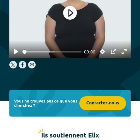
Play
00:06
Play
Settings
PIP
Enter
fullscree
Vous ne trouvez pas ce que vous
Contactez-nous
cherchez ?
Ils soutiennent Elix