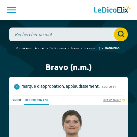
Vous êtes ici :
Accueil
Dictionnaire
bravo
bravo
(
n.m.
)
Définition
Bravo (n.m.)
marque d'approbation, applaudissement.
source
1
Il y a un souci ?
SIGNE
DÉFINITION LSF