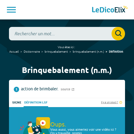
Vous êtes ici :
Accueil
Dictionnaire
brinquebalement
brinquebalement
(
n.m.
)
Définition
Brinquebalement (n.m.)
action de brimbaler.
source
1
Il y a un souci ?
SIGNE
DÉFINITION LSF
Oups.
Vous aussi, vous aimeriez voir une vidéo ici ?
On y travaille, promis.