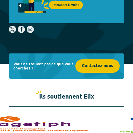
Demander la vidéo
Vous ne trouvez pas ce que vous
Contactez-nous
cherchez ?
Ils soutiennent Elix