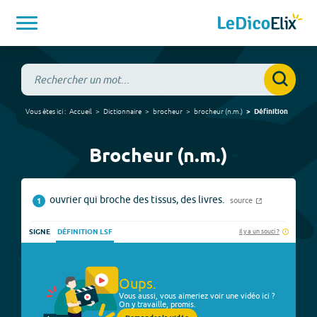
Vous êtes ici :
Accueil
Dictionnaire
brocheur
brocheur
(
n.m.
)
Définition
Brocheur (n.m.)
ouvrier qui broche des tissus, des livres.
source
1
Il y a un souci ?
SIGNE
DÉFINITION LSF
Oups.
Vous aussi, vous aimeriez voir une vidéo ici ?
On y travaille, promis.