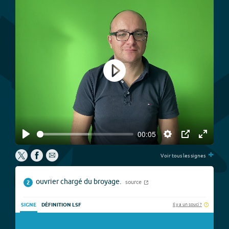
Play
00:05
Play
Settings
PIP
Enter
+
fullscree
Voir tous les signes
ouvrier chargé du broyage.
source
2
Il y a un souci ?
SIGNE
DÉFINITION LSF