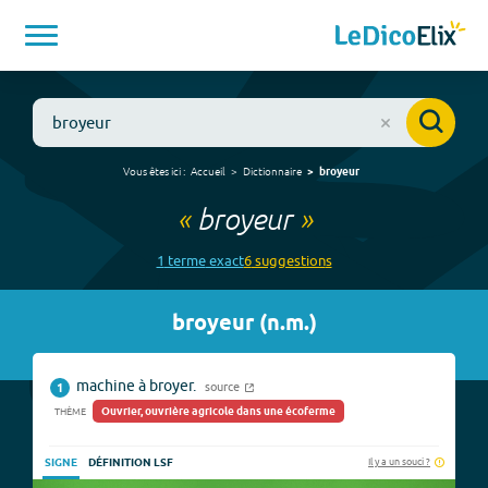
Vous êtes ici :
Accueil
Dictionnaire
broyeur
«
broyeur
»
1
terme
exact
6
suggestion
s
broyeur
(
n.m.
)
machine à broyer.
source
1
Ouvrier, ouvrière agricole dans une écoferme
THÈME
Il y a un souci ?
SIGNE
DÉFINITION LSF