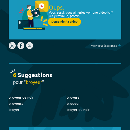
Oups.
Vous aussi, vous aimeriez voir une vidéo ici ?
On y travaille, promis.
Demander la vidéo
+
Voir tous les signes
6
Suggestion
s
pour "
broyeur
"
broyeur de noir
broyure
broyeuse
brodeur
broyer
broyer du noir