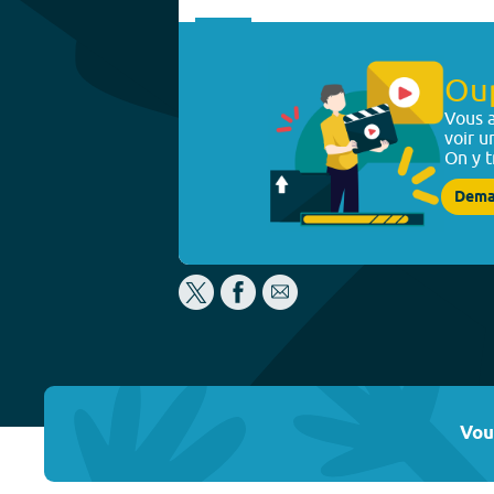
Ou
Vous a
voir u
On y t
Dema
Vou