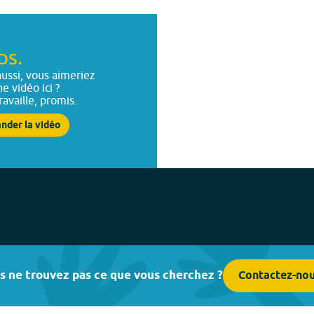
ps.
ussi, vous aimeriez
ne vidéo ici ?
ravaille, promis.
nder la vidéo
s ne trouvez pas ce que vous cherchez ?
Contactez-no