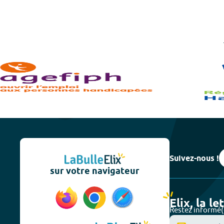
Suivez-nous !
sur votre navigateur
Elix, la le
Restez informé(