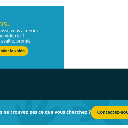
ps.
ussi, vous aimeriez
ne vidéo ici ?
ravaille, promis.
nder la vidéo
s ne trouvez pas ce que vous cherchez ?
Contactez-no