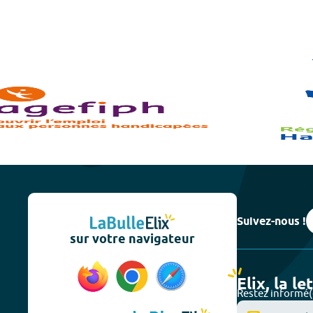
Suivez-nous !
sur votre navigateur
Elix, la le
Restez informé(