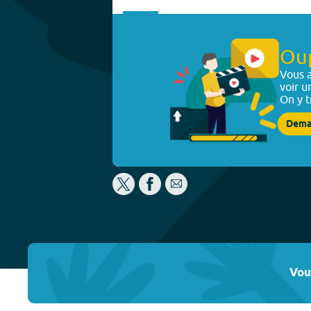
Ou
Vous a
voir u
On y t
Dema
Vou