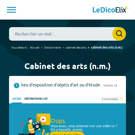
Vous êtes ici :
Accueil
Dictionnaire
cabinet des arts
cabinet des arts
(
n.m.
)
Cabinet des arts (n.m.)
lieu d'exposition d'objets d'art ou d'étude.
source
1
Il y a un souci ?
SIGNE
DÉFINITION LSF
Oups.
Vous aussi, vous aimeriez voir une vidéo ici ?
On y travaille, promis.