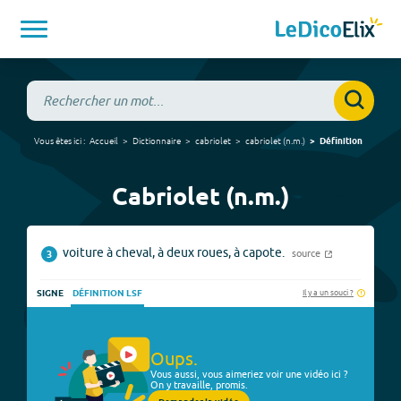
Vous êtes ici :
Accueil
Dictionnaire
cabriolet
cabriolet
(
n.m.
)
Définition
Cabriolet (n.m.)
voiture à cheval, à deux roues, à capote.
source
3
Il y a un souci ?
SIGNE
DÉFINITION LSF
Oups.
Vous aussi, vous aimeriez voir une vidéo ici ?
On y travaille, promis.