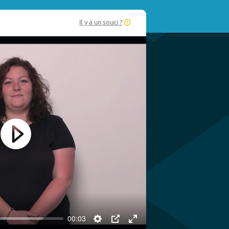
Il y a un souci ?
Play
00:03