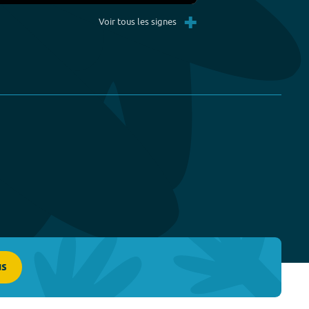
Settings
PIP
Enter
+
fullscreen
Voir tous les signes
us