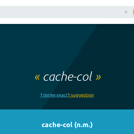
«
cache-col
»
1
terme
exact
1
suggestion
cache-col
(
n.m.
)