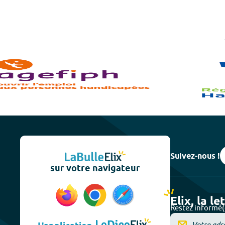
Suivez-nous !
sur votre navigateur
Elix, la le
Restez informé(