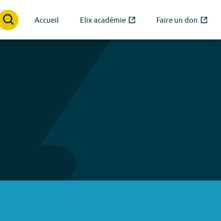
Accueil
Elix académie
Faire un don