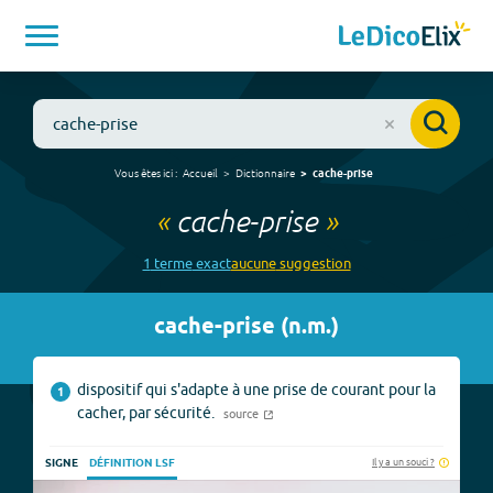
Vous êtes ici :
Accueil
Dictionnaire
cache-prise
«
cache-prise
»
1
terme
exact
aucune
suggestion
cache-prise
(
n.m.
)
dispositif qui s'adapte à une prise de courant pour la
1
cacher, par sécurité.
source
Il y a un souci ?
SIGNE
DÉFINITION LSF