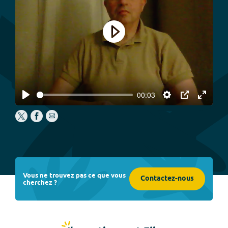
Play
00:03
Play
Settings
PIP
Enter
fullscree
Vous ne trouvez pas ce que vous
Contactez-nous
cherchez ?