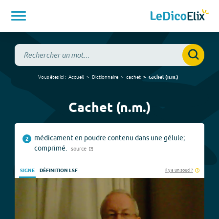
Vous êtes ici :
Accueil
Dictionnaire
cachet
cachet
(
n.m.
)
Cachet (n.m.)
médicament en poudre contenu dans une gélule;
2
comprimé.
source
Il y a un souci ?
SIGNE
DÉFINITION LSF