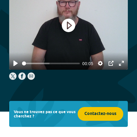
Play
00:05
Play
Settings
PIP
Enter
fullscree
Vous ne trouvez pas ce que vous
Contactez-nous
cherchez ?