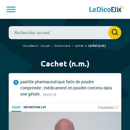
Vous êtes ici :
Accueil
Dictionnaire
cachet
cachet
(
n.m.
)
Cachet (n.m.)
pastille pharmaceutique faite de poudre
5
comprimée ; médicament en poudre contenu dans
une gélule.
source
Il y a un souci ?
SIGNE
DÉFINITION LSF