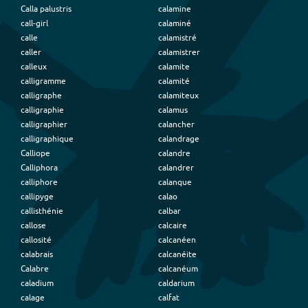
Calla palustris
calamine
call-girl
calaminé
calle
calamistré
caller
calamistrer
calleux
calamite
calligramme
calamité
calligraphe
calamiteux
calligraphie
calamus
calligraphier
calancher
calligraphique
calandrage
Calliope
calandre
Calliphora
calandrer
calliphore
calanque
callipyge
calao
callisthénie
calbar
callose
calcaire
callosité
calcanéen
calabrais
calcanéite
Calabre
calcanéum
caladium
caldarium
calage
calfat