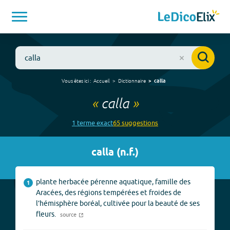
Vous êtes ici :
Accueil
Dictionnaire
calla
«
calla
»
1
terme
exact
65
suggestion
s
calla
(
n.f.
)
plante herbacée pérenne aquatique, famille des
1
Aracées, des régions tempérées et froides de
l’hémisphère boréal, cultivée pour la beauté de ses
fleurs.
source