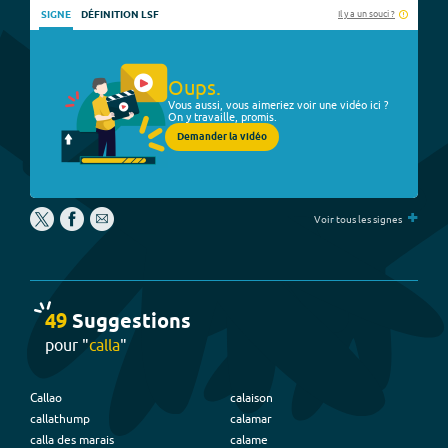
Il y a un souci ?
SIGNE
DÉFINITION LSF
Oups.
Vous aussi, vous aimeriez voir une vidéo ici ?
On y travaille, promis.
Demander la vidéo
+
Voir tous les signes
49
Suggestion
s
pour "
calla
"
Callao
calaison
callathump
calamar
calla des marais
calame