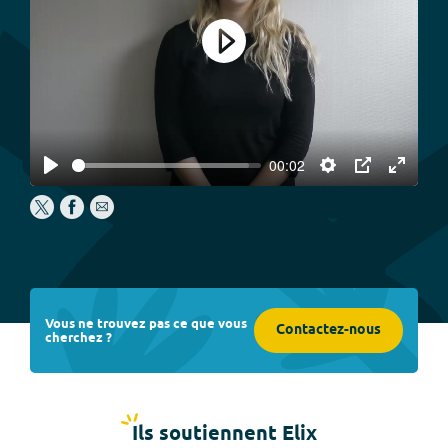
Play
00:02
Play
Settings
PIP
Enter
fullscree
Vous ne trouvez pas ce que vous
Contactez-nous
cherchez ?
Ils soutiennent Elix