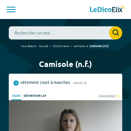
Vous êtes ici :
Accueil
Dictionnaire
camisole
camisole
(
n.f.
)
Camisole (n.f.)
vêtement court à manches.
source
1
Il y a un souci ?
SIGNE
DÉFINITION LSF