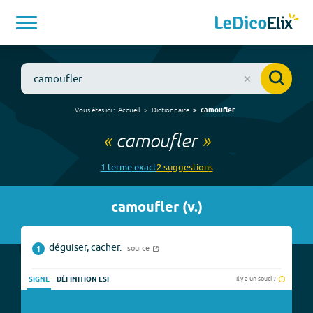
Vous êtes ici :
Accueil
Dictionnaire
camoufler
«
camoufler
»
1
terme
exact
2
suggestion
s
camoufler
(
v.
)
déguiser, cacher.
source
1
Il y a un souci ?
SIGNE
DÉFINITION LSF