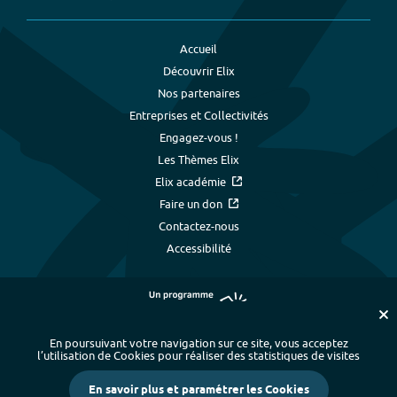
Accueil
Découvrir Elix
Nos partenaires
Entreprises et Collectivités
Engagez-vous !
Les Thèmes Elix
Elix académie
Faire un don
Contactez-nous
Accessibilité
En poursuivant votre navigation sur ce site, vous acceptez
l’utilisation de Cookies pour réaliser des statistiques de visites
Plan du site
-
Index alphabétique
-
En savoir plus et paramétrer les Cookies
Mentions légales et données personnelles
-
Paramétrer les cookies
-