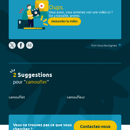
Oups.
Vous aussi, vous aimeriez voir une vidéo ici ?
On y travaille, promis.
Demander la vidéo
+
Voir tous les signes
2
Suggestion
s
pour "
camoufler
"
camouflet
camoufleur
Vous ne trouvez pas ce que vous
Contactez-nous
cherchez ?