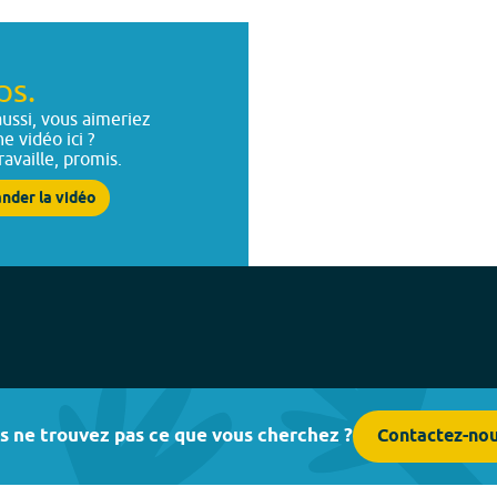
ps.
ussi, vous aimeriez
ne vidéo ici ?
ravaille, promis.
nder la vidéo
s ne trouvez pas ce que vous cherchez ?
Contactez-no