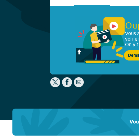
Ou
Vous a
voir u
On y t
Dema
Vou