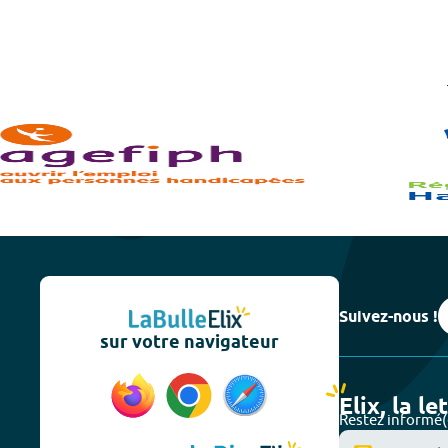
Suivez-nous !
sur votre navigateur
Elix, la le
Restez informé(