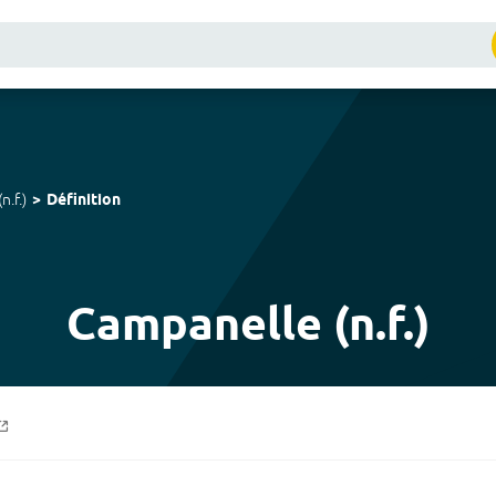
(
n.f.
)
Définition
Campanelle (n.f.)