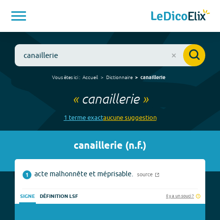
Vous êtes ici :
Accueil
Dictionnaire
canaillerie
«
canaillerie
»
1
terme
exact
aucune
suggestion
canaillerie
(
n.f.
)
acte malhonnête et méprisable.
source
1
Il y a un souci ?
SIGNE
DÉFINITION LSF