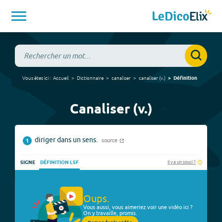
Vous êtes ici :
Accueil
Dictionnaire
canaliser
canaliser
(
v.
)
Définition
Canaliser (v.)
diriger dans un sens.
source
1
Il y a un souci ?
SIGNE
DÉFINITION LSF
Oups.
Vous aussi, vous aimeriez voir une vidéo ici ?
On y travaille, promis.