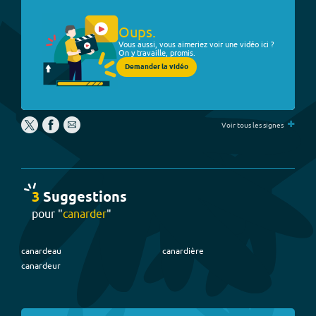
Oups.
Vous aussi, vous aimeriez voir une vidéo ici ?
On y travaille, promis.
Demander la vidéo
+
Voir tous les signes
3
Suggestion
s
pour "
canarder
"
canardeau
canardière
canardeur