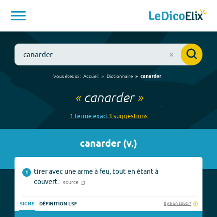
Vous êtes ici :
Accueil
Dictionnaire
canarder
«
canarder
»
1
terme
exact
3
suggestion
s
canarder
(
v.
)
tirer avec une arme à feu, tout en étant à
1
couvert.
source
Il y a un souci ?
SIGNE
DÉFINITION LSF