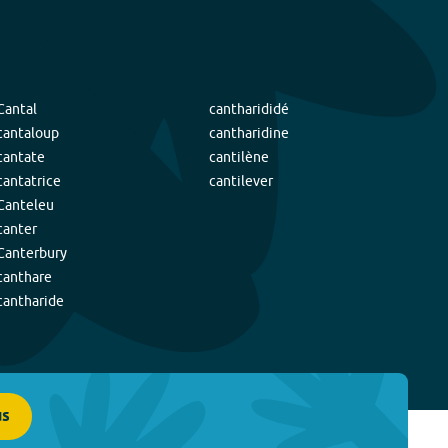
Cantal
cantharididé
cantaloup
cantharidine
cantate
cantilène
cantatrice
cantilever
Canteleu
canter
Canterbury
canthare
cantharide
us