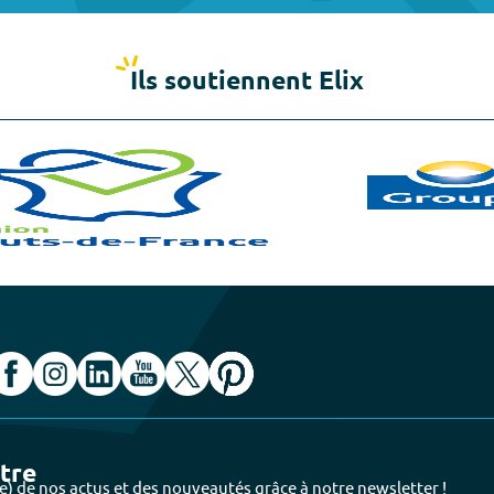
Ils soutiennent Elix
ttre
e) de nos actus et des nouveautés grâce à notre newsletter !