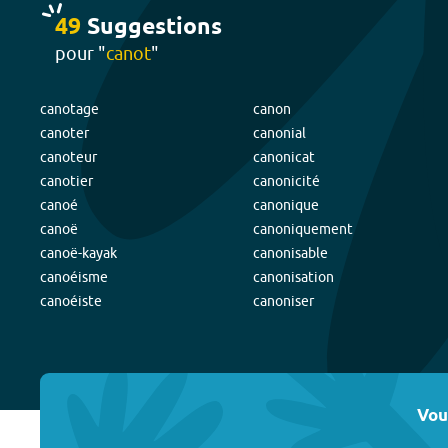
49
Suggestion
s
pour "
canot
"
canotage
canon
canoter
canonial
canoteur
canonicat
canotier
canonicité
canoé
canonique
canoë
canoniquement
canoë-kayak
canonisable
canoéisme
canonisation
canoéiste
canoniser
Vou