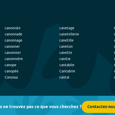
canoniste
canetage
canonnade
canetellerie
canonnage
canetille
canonner
caneton
canonnier
canette
canonnière
canitie
canope
cantabile
canopée
Cantabrie
Canossa
cantal
s ne trouvez pas ce que vous cherchez ?
Contactez-no