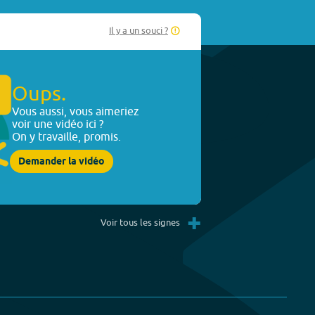
Il y a un souci ?
Oups.
Vous aussi, vous aimeriez
voir une vidéo ici ?
On y travaille, promis.
Demander la vidéo
+
Voir tous les signes