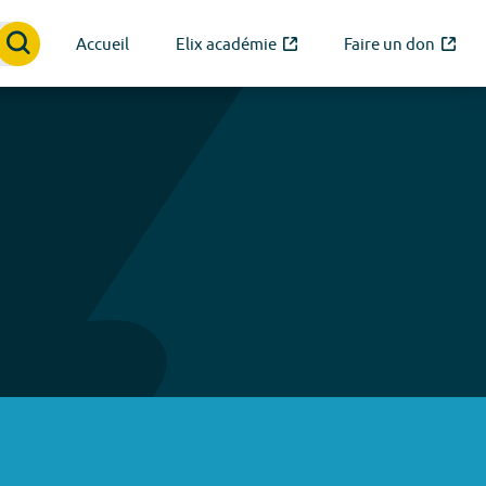
Accueil
Elix académie
Faire un don