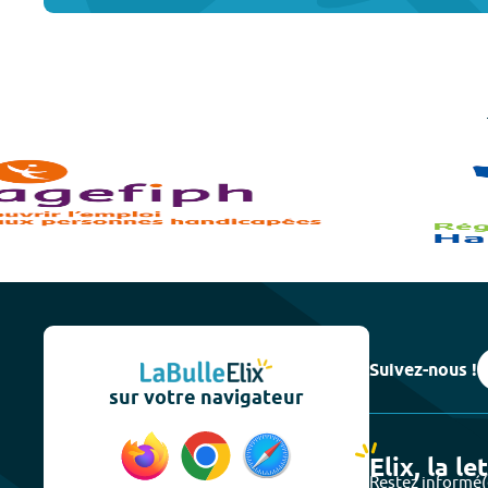
Suivez-nous !
sur votre navigateur
Elix, la le
Restez informé(