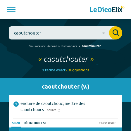
Vous êtes ici :
Accueil
Dictionnaire
caoutchouter
«
caoutchouter
»
1
terme
exact
2
suggestion
s
caoutchouter
(
v.
)
enduire de caoutchouc; mettre des
1
caoutchoucs.
source
Il y a un souci ?
SIGNE
DÉFINITION LSF