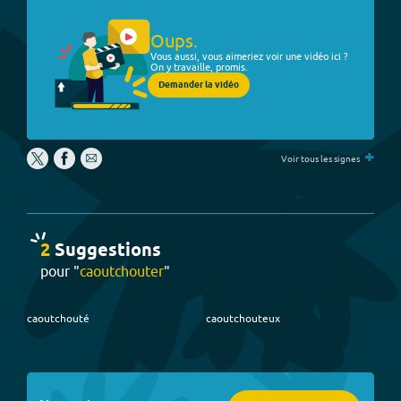
Oups.
Vous aussi, vous aimeriez voir une vidéo ici ?
On y travaille, promis.
Demander la vidéo
+
Voir tous les signes
2
Suggestion
s
pour "
caoutchouter
"
caoutchouté
caoutchouteux