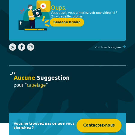
Oups.
Vous aussi, vous aimeriez voir une vidéo ici ?
On y travaille, promis.
Demander la vidéo
+
Voir tous les signes
Aucune
Suggestion
pour "
capelage
"
Vous ne trouvez pas ce que vous
Contactez-nous
cherchez ?