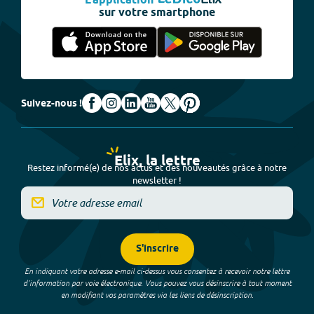
L'application
sur votre smartphone
Suivez-nous !
Elix, la lettre
Restez informé(e) de nos actus et des nouveautés grâce à notre
newsletter !
S'inscrire
En indiquant votre adresse e-mail ci-dessus vous consentez à recevoir notre lettre
d’information par voie électronique. Vous pouvez vous désinscrire à tout moment
en modifiant vos paramètres via les liens de désinscription.