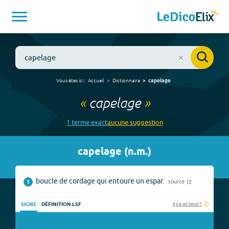
Vous êtes ici :
Accueil
Dictionnaire
capelage
«
capelage
»
1
terme
exact
aucune
suggestion
capelage
(
n.m.
)
boucle de cordage qui entoure un espar.
source
1
Il y a un souci ?
SIGNE
DÉFINITION LSF