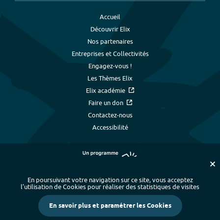
Accueil
Découvrir Elix
Nos partenaires
Entreprises et Collectivités
Engagez-vous !
Les Thèmes Elix
Elix académie
Faire un don
Contactez-nous
Accessibilité
En poursuivant votre navigation sur ce site, vous acceptez
l’utilisation de Cookies pour réaliser des statistiques de visites
Plan du site
-
Index alphabétique
-
En savoir plus et paramétrer les Cookies
Mentions légales et données personnelles
-
Paramétrer les cookies
-
Crédits