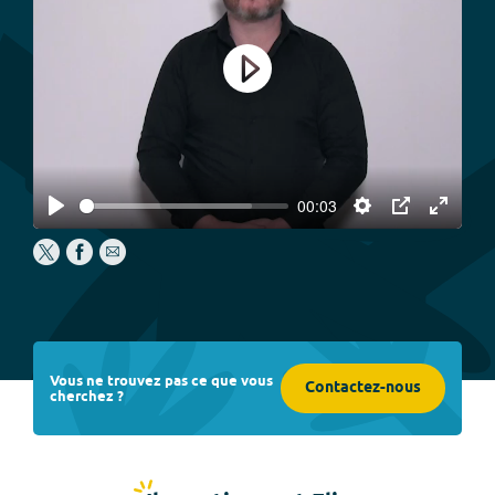
Play
00:03
Play
Settings
PIP
Enter
fullscree
Vous ne trouvez pas ce que vous
Contactez-nous
cherchez ?