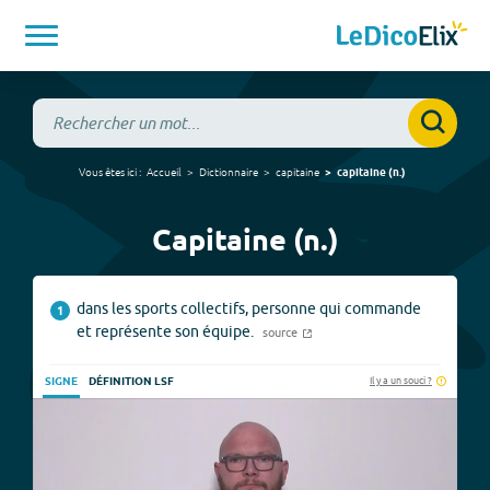
Vous êtes ici :
Accueil
Dictionnaire
capitaine
capitaine
(
n.
)
Capitaine (n.)
dans les sports collectifs, personne qui commande
1
et représente son équipe.
source
Il y a un souci ?
SIGNE
DÉFINITION LSF