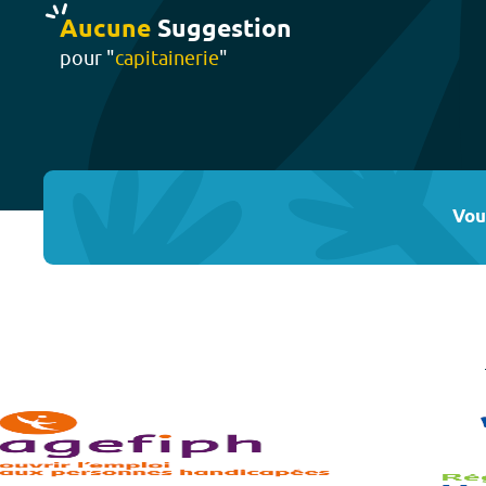
Aucune
Suggestion
pour "
capitainerie
"
Vou