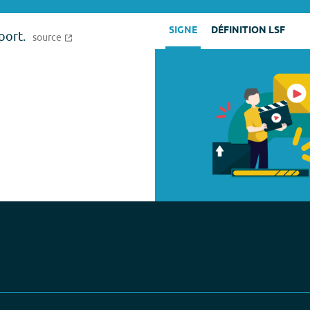
SIGNE
DÉFINITION LSF
port.
source