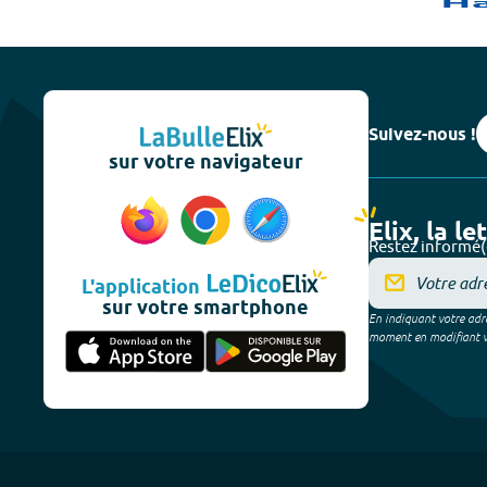
Suivez-nous !
sur votre navigateur
Elix, la le
Restez informé(
L'application
sur votre smartphone
En indiquant votre adre
moment en modifiant vos