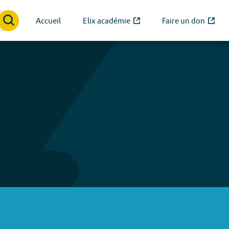
Accueil
Elix académie
Faire un don