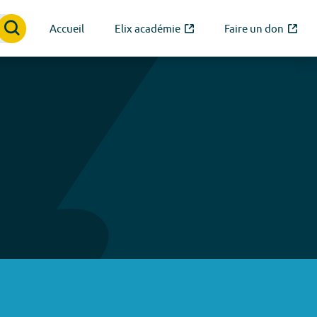
Accueil
Elix académie
Faire un don