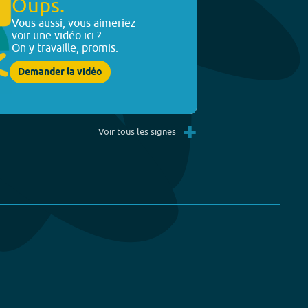
Oups.
Vous aussi, vous aimeriez
voir une vidéo ici ?
On y travaille, promis.
Demander la vidéo
+
Voir tous les signes