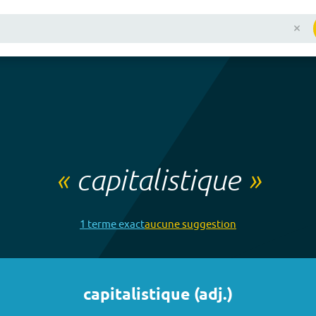
«
capitalistique
»
1
terme
exact
aucune
suggestion
capitalistique
(
adj.
)