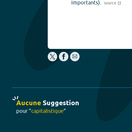
importants).
source
Aucune
Suggestion
pour "
capitalistique
"