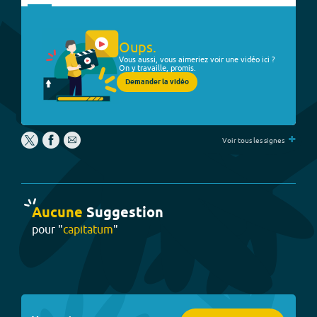
Oups.
Vous aussi, vous aimeriez voir une vidéo ici ?
On y travaille, promis.
Demander la vidéo
+
Voir tous les signes
Aucune
Suggestion
pour "
capitatum
"