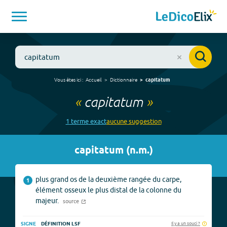
Vous êtes ici :
Accueil
Dictionnaire
capitatum
«
capitatum
»
1
terme
exact
aucune
suggestion
capitatum
(
n.m.
)
plus grand os de la deuxième rangée du carpe,
1
élément osseux le plus distal de la colonne du
majeur.
source
Il y a un souci ?
SIGNE
DÉFINITION LSF