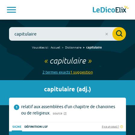
Vous êtes ici :
Accueil
Dictionnaire
capitulaire
«
capitulaire
»
2
terme
s
exact
s
1
suggestion
capitulaire
(
adj.
)
relatif aux assemblées d'un chapitre de chanoines
1
ou de religieux.
source
Il y a un souci ?
SIGNE
DÉFINITION LSF