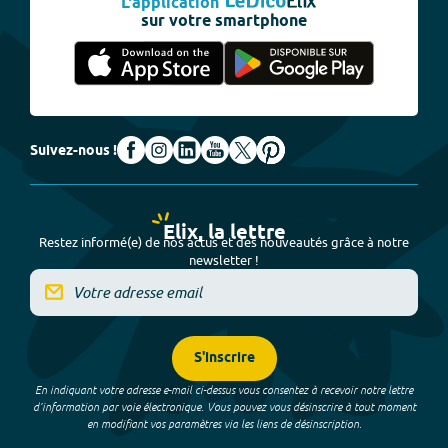
L'application
sur votre smartphone
Suivez-nous !
Elix, la lettre
Restez informé(e) de nos actus et des nouveautés grâce à notre
newsletter !
S'inscrire
En indiquant votre adresse e-mail ci-dessus vous consentez à recevoir notre lettre
d’information par voie électronique. Vous pouvez vous désinscrire à tout moment
en modifiant vos paramètres via les liens de désinscription.