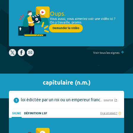
Oups.
Vous aussi, vous aimeriez voir une vidéo ici ?
On y travaille, promis.
Demander la vidéo
+
Voir tous les signes
capitulaire
(
n.m.
)
loi édictée par un roi ou un empereur franc.
source
1
Il y a un souci ?
SIGNE
DÉFINITION LSF