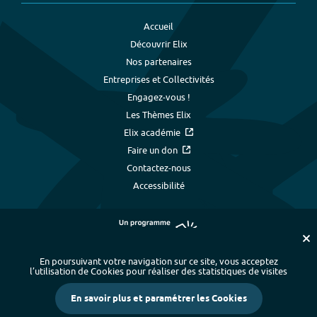
Accueil
Découvrir Elix
Nos partenaires
Entreprises et Collectivités
Engagez-vous !
Les Thèmes Elix
Elix académie
Faire un don
Contactez-nous
Accessibilité
En poursuivant votre navigation sur ce site, vous acceptez
l’utilisation de Cookies pour réaliser des statistiques de visites
Plan du site
-
Index alphabétique
-
En savoir plus et paramétrer les Cookies
Mentions légales et données personnelles
-
Paramétrer les cookies
-
Crédits