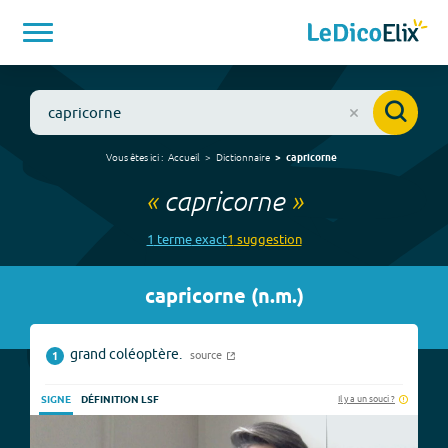
Vous êtes ici :
Accueil
Dictionnaire
capricorne
«
capricorne
»
1
terme
exact
1
suggestion
capricorne
(
n.m.
)
grand coléoptère.
source
1
Il y a un souci ?
SIGNE
DÉFINITION LSF