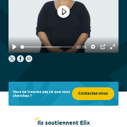
Play
00:05
Play
Settings
PIP
Enter
fullscree
Vous ne trouvez pas ce que vous
Contactez-nous
cherchez ?
Ils soutiennent Elix