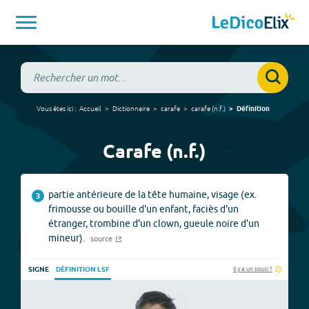
Vous êtes ici :
Accueil
Dictionnaire
carafe
carafe
(
n.f.
)
Définition
Carafe (n.f.)
partie antérieure de la tête humaine, visage (ex.
3
frimousse ou bouille d'un enfant, faciès d'un
étranger, trombine d'un clown, gueule noire d'un
mineur).
source
Il y a un souci ?
SIGNE
DÉFINITION LSF