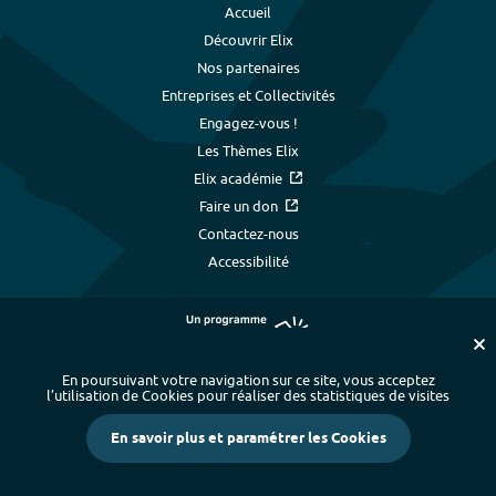
Accueil
Découvrir Elix
Nos partenaires
Entreprises et Collectivités
Engagez-vous !
Les Thèmes Elix
Elix académie
Faire un don
Contactez-nous
Accessibilité
En poursuivant votre navigation sur ce site, vous acceptez
l’utilisation de Cookies pour réaliser des statistiques de visites
Plan du site
-
Index alphabétique
-
En savoir plus et paramétrer les Cookies
Mentions légales et données personnelles
-
Paramétrer les cookies
-
Crédits