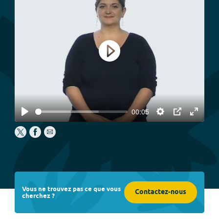
Play
00:05
Play
Settings
PIP
Enter
fullscree
Vous ne trouvez pas ce que vous
Contactez-nous
cherchez ?