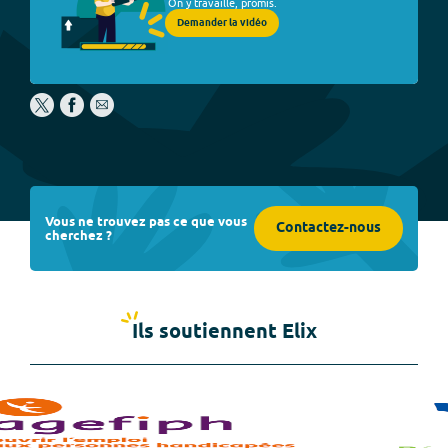
On y travaille, promis.
Demander la vidéo
Vous ne trouvez pas ce que vous
Contactez-nous
cherchez ?
Ils soutiennent Elix