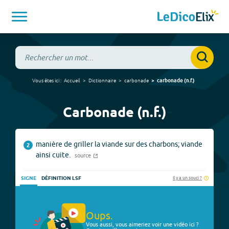
Vous êtes ici :
Accueil
Dictionnaire
carbonade
carbonade
(
n.f.
)
Carbonade (n.f.)
manière de griller la viande sur des charbons; viande
2
ainsi cuite.
source
Il y a un souci ?
SIGNE
DÉFINITION LSF
Oups.
Vous aussi, vous aimeriez voir une vidéo ici ?