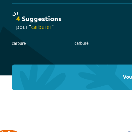
4
Suggestion
s
pour "
carburer
"
carbure
carburé
Vou