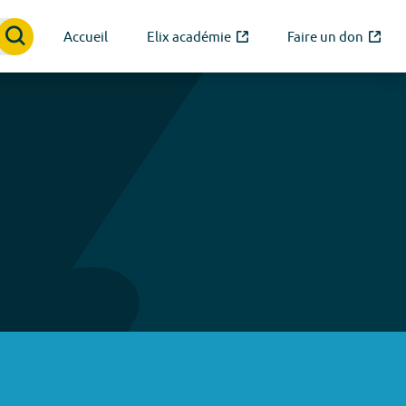
Accueil
Elix académie
Faire un don