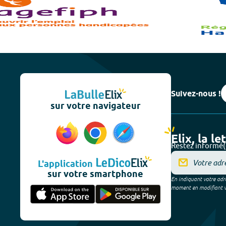
Suivez-nous !
sur votre navigateur
Elix, la le
Restez informé(
L'application
sur votre smartphone
En indiquant votre adre
moment en modifiant vos