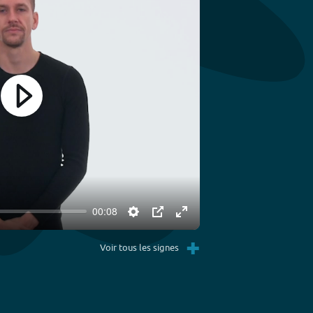
Play
00:08
Settings
PIP
Enter
+
fullscreen
Voir tous les signes