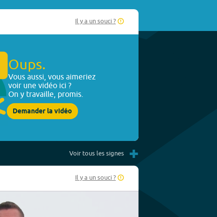
Il y a un souci ?
Oups.
Vous aussi, vous aimeriez
voir une vidéo ici ?
On y travaille, promis.
Demander la vidéo
+
Voir tous les signes
Il y a un souci ?