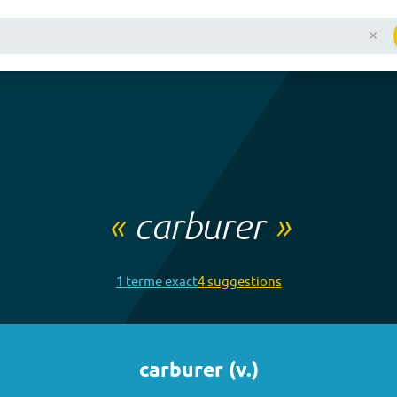
«
carburer
»
1
terme
exact
4
suggestion
s
carburer
(
v.
)