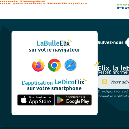
Suivez-nous !
sur votre navigateur
Elix, la le
Restez informé(
L'application
sur votre smartphone
En indiquant votre adre
moment en modifiant vos