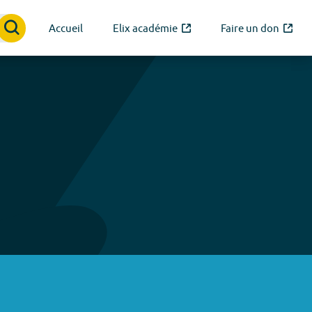
Accueil
Elix académie
Faire un don