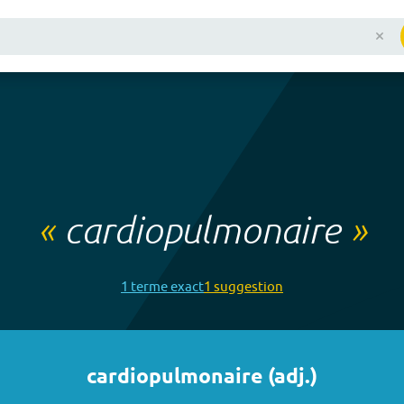
«
cardiopulmonaire
»
1
terme
exact
1
suggestion
cardiopulmonaire
(
adj.
)