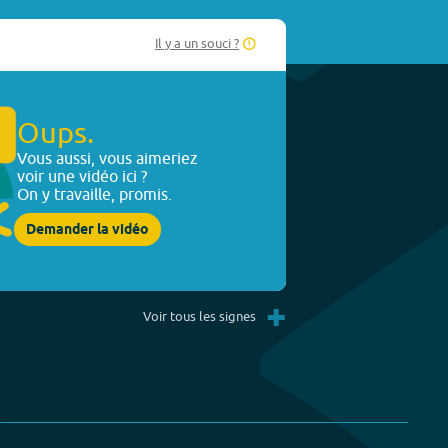
Il y a un souci ?
Oups.
Vous aussi, vous aimeriez
voir une vidéo ici ?
On y travaille, promis.
Demander la vidéo
+
Voir tous les signes