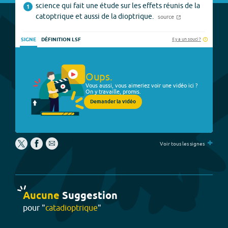
science qui fait une étude sur les effets réunis de la
1
catoptrique et aussi de la dioptrique.
source
Il y a un souci ?
SIGNE
DÉFINITION LSF
Oups.
Vous aussi, vous aimeriez voir une vidéo ici ?
On y travaille, promis.
Demander la vidéo
+
Voir tous les signes
Aucune
Suggestion
pour "
catadioptrique
"