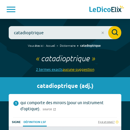
Vous êtes ici :
Accueil
Dictionnaire
catadioptrique
«
catadioptrique
»
2
terme
s
exact
s
aucune
suggestion
catadioptrique
(
adj.
)
qui comporte des miroirs (pour un instrument
1
d'optique).
source
Il y a un souci ?
SIGNE
DÉFINITION LSF