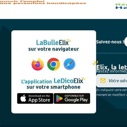
Suivez-nous !
sur votre navigateur
Elix, la le
Restez informé(
L'application
sur votre smartphone
En indiquant votre adre
moment en modifiant vos