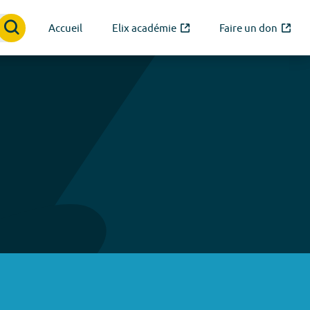
Accueil
Elix académie
Faire un don