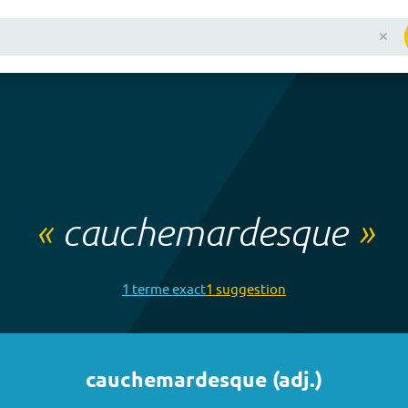
«
cauchemardesque
»
1
terme
exact
1
suggestion
cauchemardesque
(
adj.
)