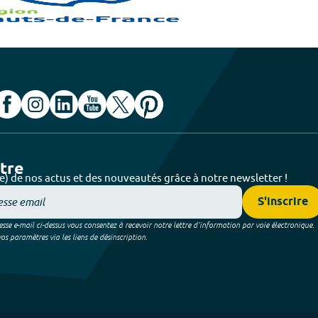
ttre
e) de nos actus et des nouveautés grâce à notre newsletter !
S'inscrire
sse e-mail ci-dessus vous consentez à recevoir notre lettre d’information par voie électronique.
 paramètres via les liens de désinscription.