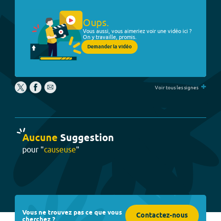
Oups.
Vous aussi, vous aimeriez voir une vidéo ici ?
On y travaille, promis.
Demander la vidéo
+
Voir tous les signes
Aucune
Suggestion
pour "
causeuse
"
Vous ne trouvez pas ce que vous
Contactez-nous
cherchez ?