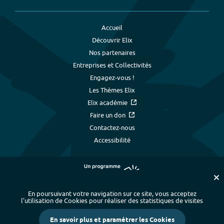
Accueil
Découvrir Elix
Nos partenaires
Entreprises et Collectivités
Engagez-vous !
Les Thèmes Elix
Elix académie
Faire un don
Contactez-nous
Accessibilité
En poursuivant votre navigation sur ce site, vous acceptez
l’utilisation de Cookies pour réaliser des statistiques de visites
Plan du site
-
Index alphabétique
-
En savoir plus et paramétrer les Cookies
Mentions légales et données personnelles
-
Paramétrer les cookies
-