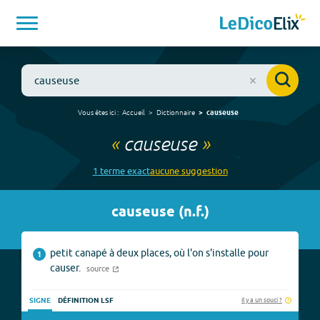
Vous êtes ici :
Accueil
Dictionnaire
causeuse
«
causeuse
»
1
terme
exact
aucune
suggestion
causeuse
(
n.f.
)
petit canapé à deux places, où l'on s'installe pour
1
causer.
source
Il y a un souci ?
SIGNE
DÉFINITION LSF