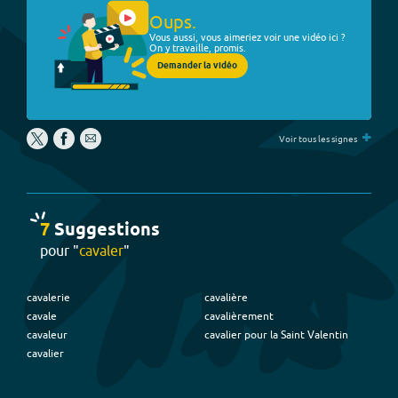
Oups.
Vous aussi, vous aimeriez voir une vidéo ici ?
On y travaille, promis.
Demander la vidéo
+
Voir tous les signes
7
Suggestion
s
pour "
cavaler
"
cavalerie
cavalière
cavale
cavalièrement
cavaleur
cavalier pour la Saint Valentin
cavalier