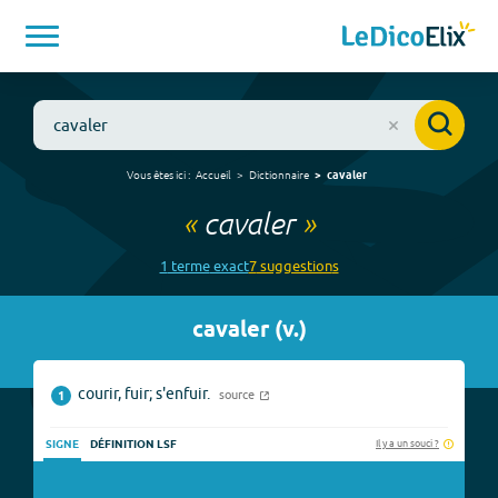
Vous êtes ici :
Accueil
Dictionnaire
cavaler
«
cavaler
»
1
terme
exact
7
suggestion
s
cavaler
(
v.
)
courir, fuir; s'enfuir.
source
1
Il y a un souci ?
SIGNE
DÉFINITION LSF