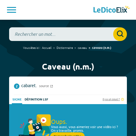
Vous êtes ici :
Accueil
Dictionnaire
caveau
caveau
(
n.m.
)
Caveau (n.m.)
cabaret.
source
2
Il y a un souci ?
SIGNE
DÉFINITION LSF
Oups.
Vous aussi, vous aimeriez voir une vidéo ici ?
On y travaille, promis.