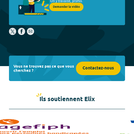
On y travaille, promis.
Demander la vidéo
Vous ne trouvez pas ce que vous
Contactez-nous
cherchez ?
Ils soutiennent Elix