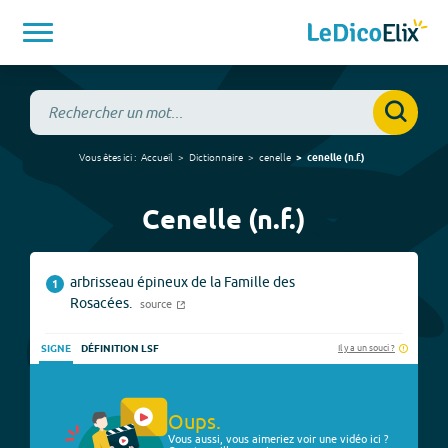
Vous êtes ici :
Accueil
Dictionnaire
cenelle
cenelle
(
n.f.
)
Cenelle (n.f.)
arbrisseau épineux de la Famille des
1
Rosacées.
source
Il y a un souci ?
SIGNE
DÉFINITION LSF
Oups.
Vous aussi, vous aimeriez voir une vidéo ici ?