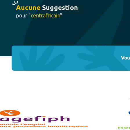
Aucune
Suggestion
pour "
centrafricain
"
Vou