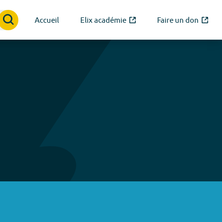
Accueil
Elix académie
Faire un don