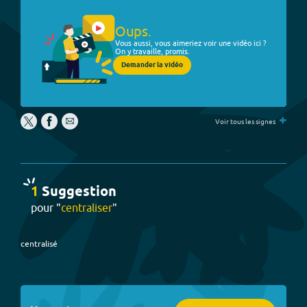
Oups.
Vous aussi, vous aimeriez voir une vidéo ici ?
On y travaille, promis.
Demander la vidéo
+
Voir tous les signes
1
Suggestion
pour "
centraliser
"
centralisé