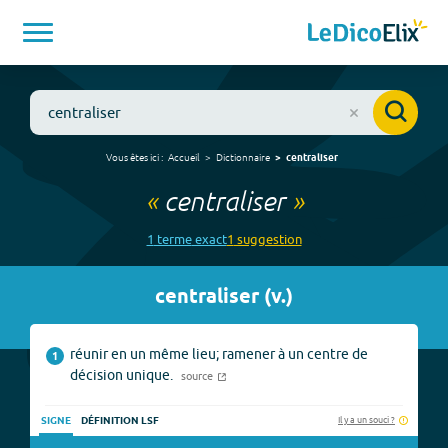
Vous êtes ici :
Accueil
Dictionnaire
centraliser
«
centraliser
»
1
terme
exact
1
suggestion
centraliser
(
v.
)
réunir en un même lieu; ramener à un centre de
1
décision unique.
source
Il y a un souci ?
SIGNE
DÉFINITION LSF