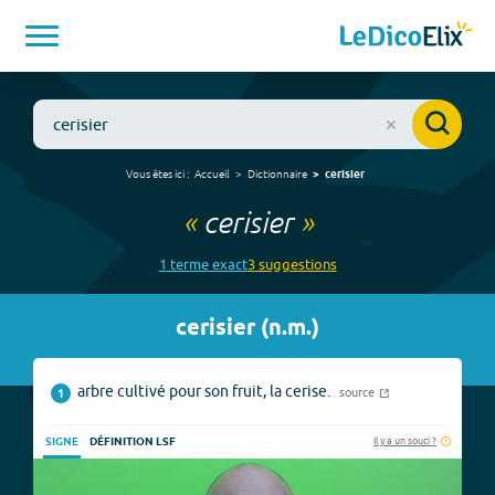
Vous êtes ici :
Accueil
Dictionnaire
cerisier
«
cerisier
»
1
terme
exact
3
suggestion
s
cerisier
(
n.m.
)
arbre cultivé pour son fruit, la cerise.
source
1
Il y a un souci ?
SIGNE
DÉFINITION LSF