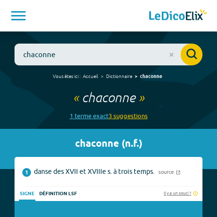
Vous êtes ici :
Accueil
Dictionnaire
chaconne
«
chaconne
»
1
terme
exact
3
suggestion
s
chaconne
(
n.f.
)
danse des XVII et XVIIIe s. à trois temps.
source
1
Il y a un souci ?
SIGNE
DÉFINITION LSF