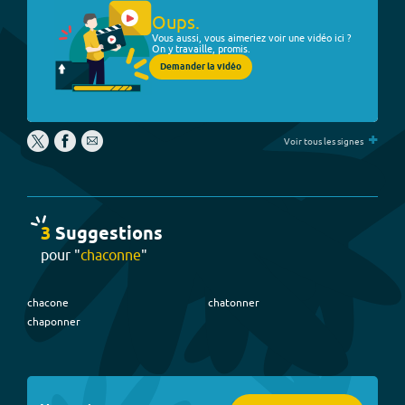
Oups.
Vous aussi, vous aimeriez voir une vidéo ici ?
On y travaille, promis.
Demander la vidéo
+
Voir tous les signes
3
Suggestion
s
pour "
chaconne
"
chacone
chatonner
chaponner