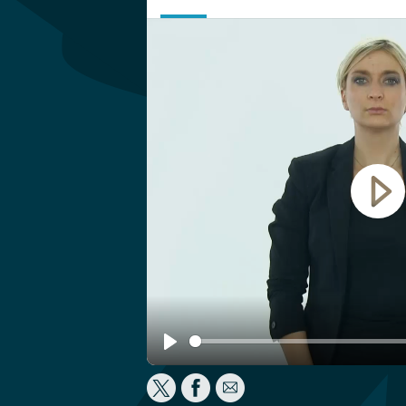
Play
Play