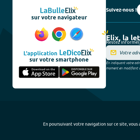
Suivez-nous !
sur votre navigateur
Elix, la le
Restez informé(
L'application
sur votre smartphone
En indiquant votre adre
moment en modifiant vos
En poursuivant votre navigation sur ce site, vous a
Plan du site
-