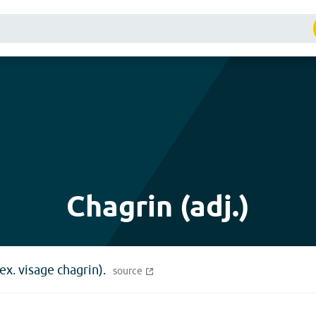
Chagrin (adj.)
x. visage chagrin).
source