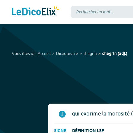
Vous êtes ici :
Accueil
Dictionnaire
chagrin
chagrin
(
adj.
)
qui exprime la morosité (e
2
SIGNE
DÉFINITION LSF