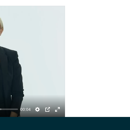
00:04
Settings
PIP
Enter
fullscreen