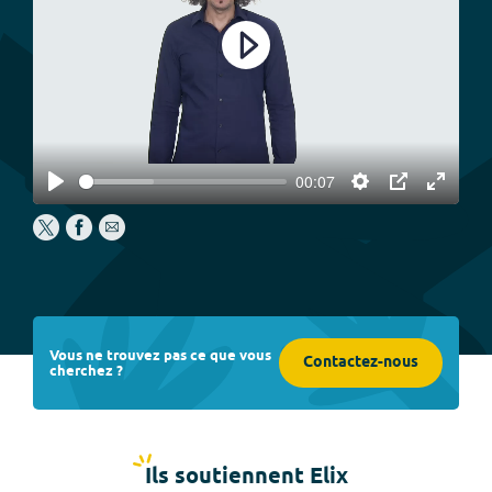
Play
00:07
Play
Settings
PIP
Enter
fullscree
Vous ne trouvez pas ce que vous
Contactez-nous
cherchez ?
Ils soutiennent Elix