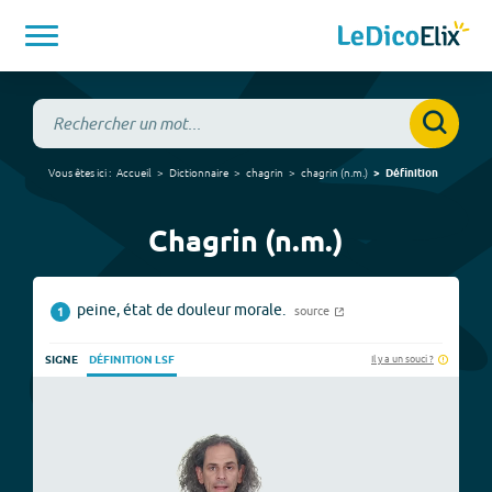
Vous êtes ici :
Accueil
Dictionnaire
chagrin
chagrin
(
n.m.
)
Définition
Chagrin (n.m.)
peine, état de douleur morale.
source
1
Il y a un souci ?
SIGNE
DÉFINITION LSF